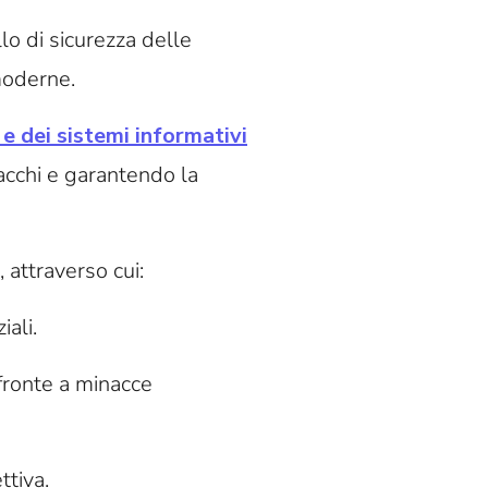
o di sicurezza delle
 moderne.
e dei sistemi informativi
acchi e garantendo la
 attraverso cui:
iali.
fronte a minacce
ttiva.