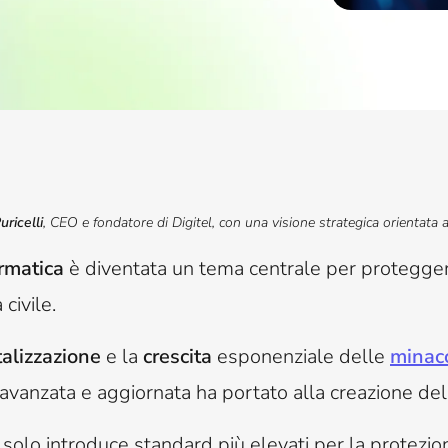
ricelli
, CEO e fondatore di Digitel, con una visione strategica orientata a
ormatica
è diventata un tema centrale per proteggere 
 civile.
talizzazione
e la
crescita
esponenziale delle
minacc
avanzata e aggiornata ha portato alla creazione de
solo introduce standard più elevati per la protezione