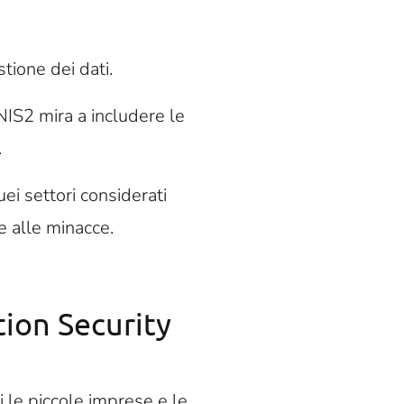
stione dei dati.
 NIS2 mira a includere le
.
uei settori considerati
e alle minacce.
ion Security
 le piccole imprese e le