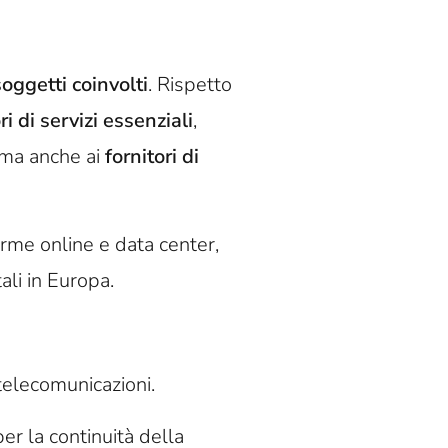
oggetti coinvolti
. Rispetto
i di servizi essenziali
,
, ma anche ai
fornitori di
orme online e data center,
ali in Europa.
 telecomunicazioni.
er la continuità della