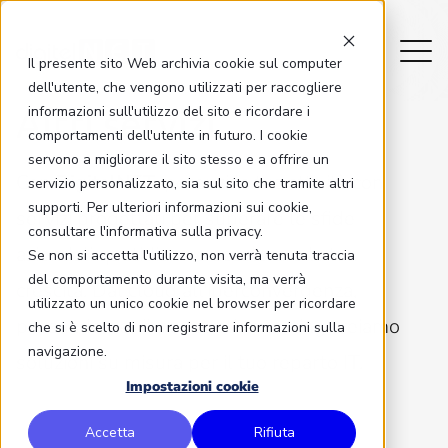
Il presente sito Web archivia cookie sul computer
dell'utente, che vengono utilizzati per raccogliere
Altri servizi
informazioni sull'utilizzo del sito e ricordare i
comportamenti dell'utente in futuro. I cookie
servono a migliorare il sito stesso e a offrire un
Con
DigitelNET
, potenzi la tua attività con
servizio personalizzato, sia sul sito che tramite altri
supporti. Per ulteriori informazioni sui cookie,
servizi progettati per superare le sfide
consultare l'informativa sulla privacy.
aziendali quotidiane e accelerare la tua
Se non si accetta l'utilizzo, non verrà tenuta traccia
del comportamento durante visita, ma verrà
crescita. Dal cloud all'iperconvergenza,
utilizzato un unico cookie nel browser per ricordare
passando per il penetration testing creiamo
che si è scelto di non registrare informazioni sulla
navigazione.
soluzioni su misura per il tuo reparto IT.
Impostazioni cookie
Accetta
Rifiuta