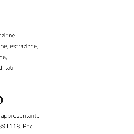
azione,
ne, estrazione,
ne,
i tali
o
e rappresentante
1 891118, Pec