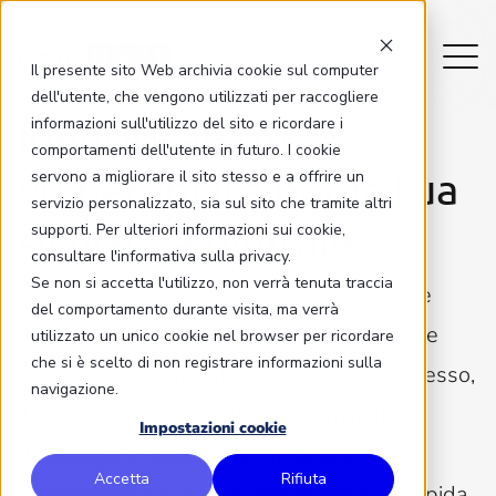
Il presente sito Web archivia cookie sul computer
dell'utente, che vengono utilizzati per raccogliere
Identificare le
informazioni sull'utilizzo del sito e ricordare i
comportamenti dell'utente in futuro. I cookie
vulnerabilità
per la tua
servono a migliorare il sito stesso e a offrire un
servizio personalizzato, sia sul sito che tramite altri
sicurezza digitale
supporti. Per ulteriori informazioni sui cookie,
consultare l'informativa sulla privacy.
Se non si accetta l'utilizzo, non verrà tenuta traccia
L'
architettura di rete
può essere un vero e
del comportamento durante visita, ma verrà
proprio labirinto, soprattutto per le aziende
utilizzato un unico cookie nel browser per ricordare
che si è scelto di non registrare informazioni sulla
alle prese con
infrastrutture obsolete
. Spesso,
navigazione.
il problema risiede nella
mancanza di
Impostazioni cookie
flessibilità e scalabilità
, limitando
Accetta
Rifiuta
l'adattamento alle esigenze aziendali in rapida