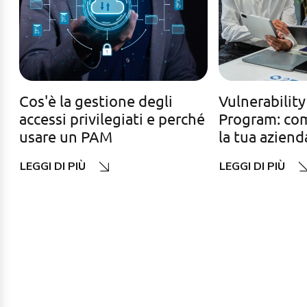
Cos'è la gestione degli
Vulnerability
accessi privilegiati e perché
Program: com
usare un PAM
la tua aziend
LEGGI DI PIÙ
LEGGI DI PIÙ