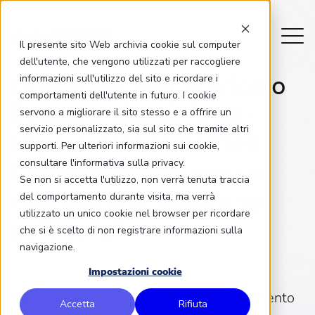
Il presente sito Web archivia cookie sul computer
dell'utente, che vengono utilizzati per raccogliere
Grazie per aver scaricato
informazioni sull'utilizzo del sito e ricordare i
comportamenti dell'utente in futuro. I cookie
il nostro ebook
“3CX -
servono a migliorare il sito stesso e a offrire un
servizio personalizzato, sia sul sito che tramite altri
Implementa la Unified
supporti. Per ulteriori informazioni sui cookie,
consultare l'informativa sulla privacy.
Communication con un
Se non si accetta l'utilizzo, non verrà tenuta traccia
centralino IP basato su
del comportamento durante visita, ma verrà
utilizzato un unico cookie nel browser per ricordare
software”
che si è scelto di non registrare informazioni sulla
navigazione.
Impostazioni cookie
Hai ricevuto il documento di approfondimento
Accetta
Rifiuta