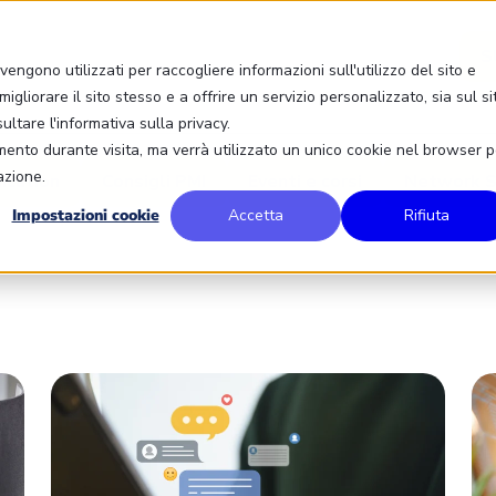
S
engono utilizzati per raccogliere informazioni sull'utilizzo del sito e
igliorare il sito stesso e a offrire un servizio personalizzato, sia sul si
sultare l'informativa sulla privacy.
amento durante visita, ma verrà utilizzato un unico cookie nel browser p
azione.
ication
Consigli PMI
Eventi e corsi
Network S
Impostazioni cookie
Accetta
Rifiuta