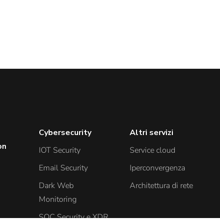
Cybersecurity
Altri servizi
on
IOT Security
Service cloud
Email Security
Iperconvergenza
Dark Web
Architettura di rete
Monitoring
SOC Security e XDR