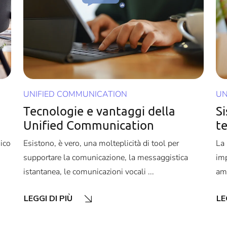
UNIFIED COMMUNICATION
UN
Tecnologie e vantaggi della
Si
Unified Communication
t
ico
Esistono, è vero, una molteplicità di tool per
La 
supportare la comunicazione, la messaggistica
imp
istantanea, le comunicazioni vocali ...
amm
LEGGI DI PIÙ
LE