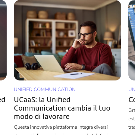
UNIFIED COMMUNICATION
UN
ed
UCaaS: la Unified
C
Communication cambia il tuo
Gra
modo di lavorare
est
Questa innovativa piattaforma integra diversi
tra