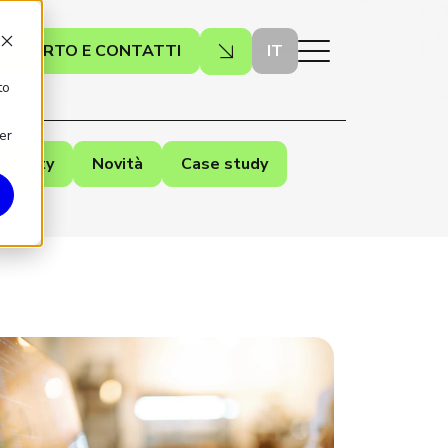
UPPORTO E CONTATTI
IT
to
er
ecurity
Novità
Case study