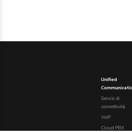
Unified
Communicati
Servizi di
connettività
VoIP
Cloud PBX