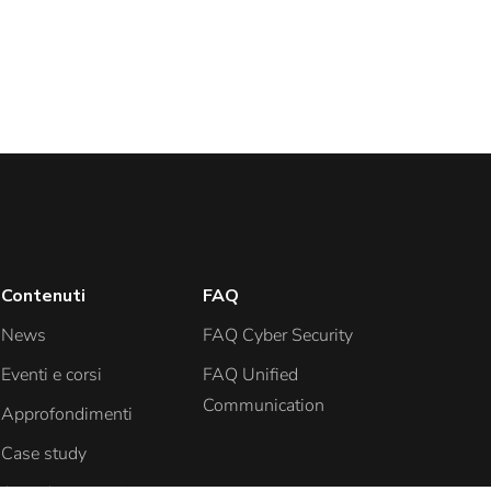
Contenuti
FAQ
News
FAQ Cyber Security
Eventi e corsi
FAQ Unified
Communication
Approfondimenti
Case study