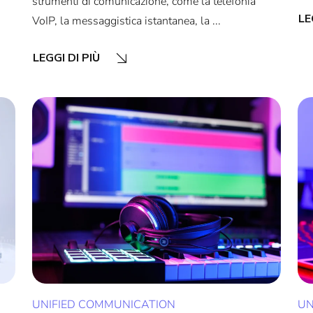
strumenti di comunicazione, come la telefonia
LE
VoIP, la messaggistica istantanea, la ...
LEGGI DI PIÙ
UNIFIED COMMUNICATION
UN