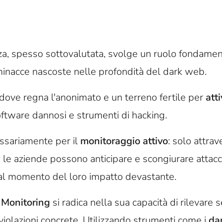
zza, spesso sottovalutata, svolge un ruolo fondamen
 minacce nascoste nelle profondità del dark web.
ove regna l'anonimato e un terreno fertile per
atti
oftware dannosi e strumenti di hacking.
ssariamente per il
monitoraggio attivo
: solo attrav
le aziende possono anticipare e scongiurare attacch
o al momento del loro impatto devastante.
Monitoring
si radica nella sua capacità di rilevare 
 violazioni concrete. Utilizzando strumenti come i
da