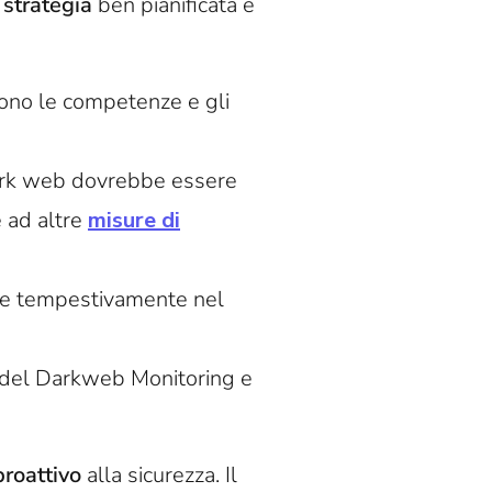
a
strategia
ben pianificata e
edono le competenze e gli
dark web dovrebbe essere
e ad altre
misure di
ire tempestivamente nel
a del Darkweb Monitoring e
proattivo
alla sicurezza. Il