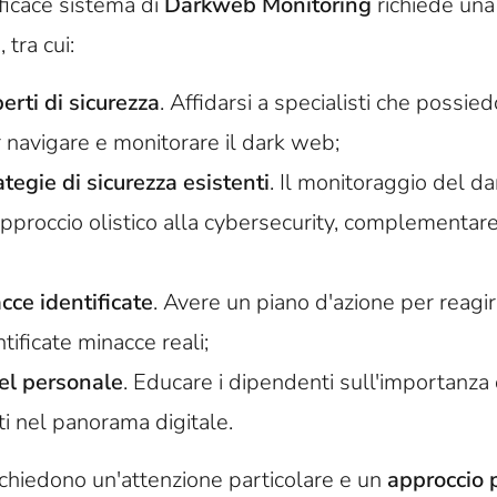
ficace sistema di
Darkweb Monitoring
richiede un
s
, tra cui:
rti di sicurezza
. Affidarsi a specialisti che possi
 navigare e monitorare il dark web;
ategie di sicurezza esistenti
. Il monitoraggio del 
approccio olistico alla cybersecurity, complementar
cce identificate
. Avere un piano d'azione per reag
tificate minacce reali;
el personale
. Educare i dipendenti sull'importanz
i nel panorama digitale.
chiedono un'attenzione particolare e un
approccio 