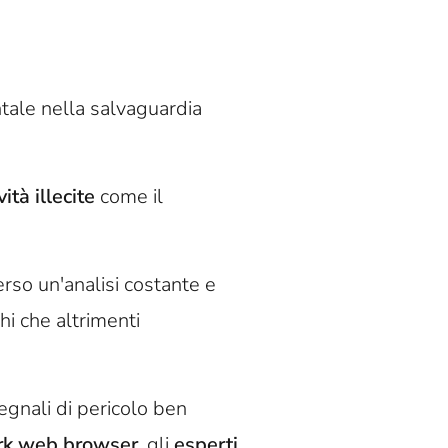
tale nella salvaguardia
vità illecite
come il
erso un'analisi costante e
i che altrimenti
segnali di pericolo ben
rk web browser
, gli
esperti